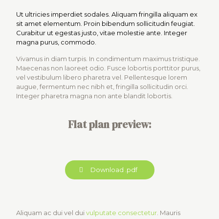
Ut ultricies imperdiet sodales. Aliquam fringilla aliquam ex
sit amet elementum. Proin bibendum sollicitudin feugiat.
Curabitur ut egestas justo, vitae molestie ante. Integer
magna purus, commodo.
Vivamus in diam turpis. In condimentum maximus tristique.
Maecenas non laoreet odio. Fusce lobortis porttitor purus,
vel vestibulum libero pharetra vel. Pellentesque lorem
augue, fermentum nec nibh et, fringilla sollicitudin orci.
Integer pharetra magna non ante blandit lobortis.
Flat plan preview:
Download .pdf
Aliquam ac dui vel dui
vulputate consectetur
. Mauris