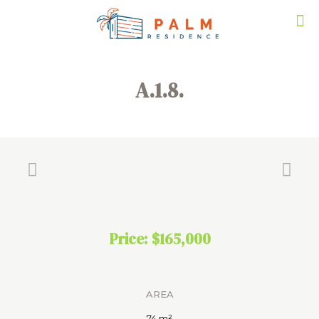
A.1.8.
Price: $165,000
AREA
74 m²