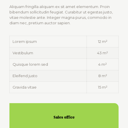
Aliquam fringilla aliquam ex sit amet elementum. Proin
bibendum sollicitudin feugiat. Curabitur ut egestas justo,
vitae molestie ante. Integer magna purus, commodo in
diam nec, pretium auctor sapien.
Lorem ipsum
12 m²
Vestibulum
43 m²
Quisque lorem sed
4 m²
Eleifend justo
8 m²
Gravida vitae
15 m²
Sales office