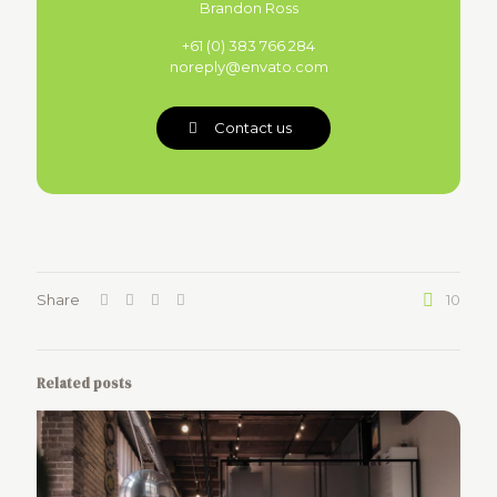
Brandon Ross
+61 (0) 383 766 284
noreply@envato.com
Contact us
Share
10
Related posts